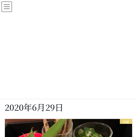
コ
ナ
ン
ビ
テ
ゲ
ン
ー
ツ
シ
に
ョ
女将さん日記
移
ン
動
に
移
動
HOME
女将さん日記
2020年6月29日
2020年6月29日
日記