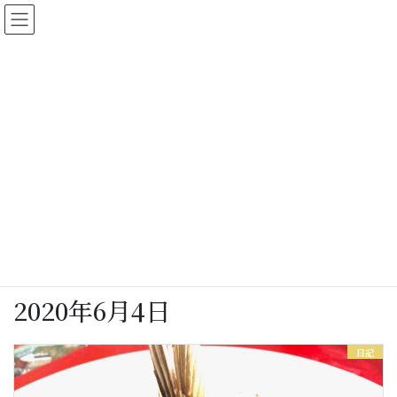
コ
ナ
ン
ビ
テ
ゲ
ン
ー
ツ
シ
に
ョ
女将さん日記
移
ン
動
に
移
動
HOME
女将さん日記
2020年6月4日
2020年6月4日
日記