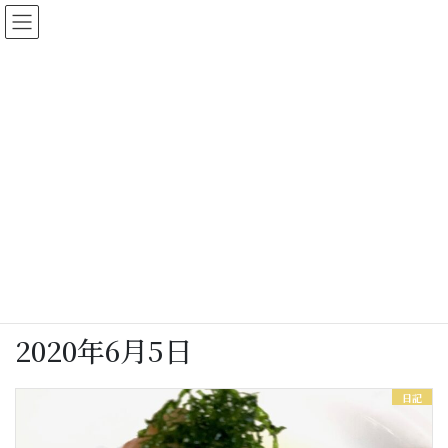
コ
ナ
ン
ビ
テ
ゲ
ン
ー
ツ
シ
に
ョ
女将さん日記
移
ン
動
に
移
動
HOME
女将さん日記
2020年6月5日
2020年6月5日
日記