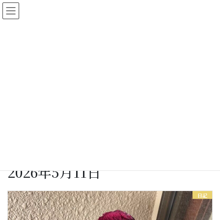
コ
ナ
ン
ビ
テ
ゲ
ン
ー
ツ
シ
に
ョ
女将さん日記
移
ン
動
に
移
動
HOME
女将さん日記
2026年5月11日
2026年5月11日
日記