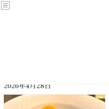
コ
ナ
ン
ビ
テ
ゲ
ン
ー
ツ
シ
に
ョ
女将さん日記
移
ン
動
に
移
動
HOME
女将さん日記
2026年4月28日
2026年4月28日
日記