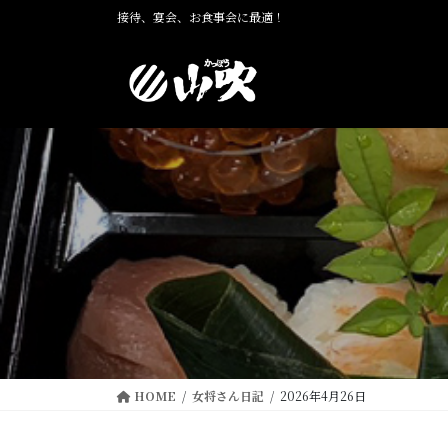
コ
ナ
接待、宴会、お食事会に最適！
ン
ビ
テ
ゲ
ン
ー
ツ
シ
に
ョ
移
ン
動
に
移
動
HOME
女将さん日記
2026年4月26日