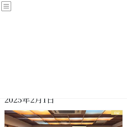
コ
ナ
ン
ビ
テ
ゲ
ン
ー
ツ
シ
に
ョ
女将さん日記
移
ン
動
に
移
動
HOME
女将さん日記
2025年2月1日
2025年2月1日
日記