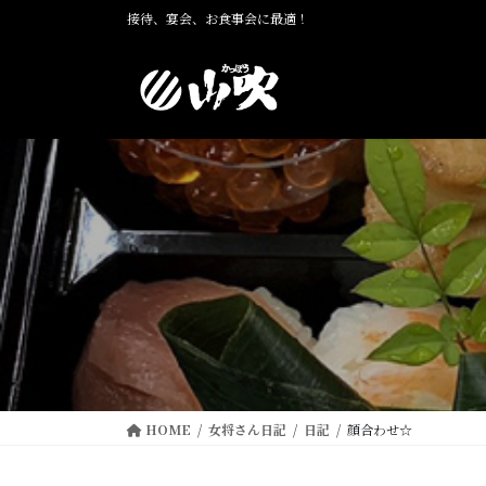
コ
ナ
接待、宴会、お食事会に最適！
ン
ビ
テ
ゲ
ン
ー
ツ
シ
に
ョ
移
ン
動
に
移
動
HOME
女将さん日記
日記
顔合わせ☆