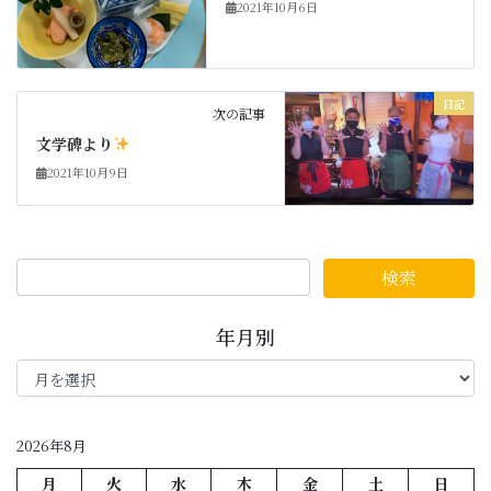
2021年10月6日
日記
次の記事
文学碑より
2021年10月9日
年月別
年
月
別
2026年8月
月
火
水
木
金
土
日