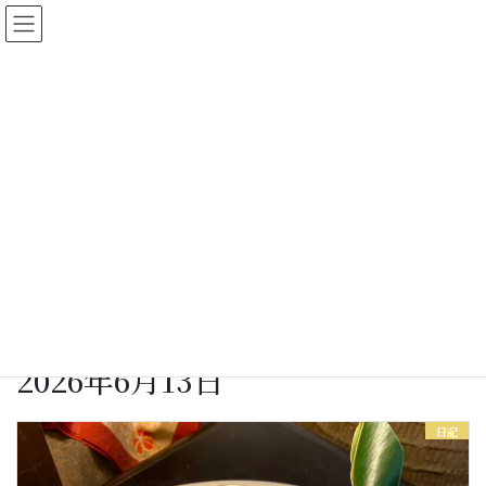
コ
ナ
ン
ビ
テ
ゲ
ン
ー
ツ
シ
に
ョ
女将さん日記
移
ン
動
に
移
動
HOME
女将さん日記
2026年6月13日
2026年6月13日
日記