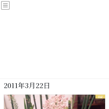
コ
ナ
ン
ビ
テ
ゲ
ン
ー
ツ
シ
に
ョ
女将さん日記
移
ン
動
に
移
動
HOME
女将さん日記
2011年3月22日
2011年3月22日
日記