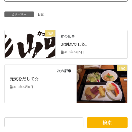
日記
カテゴリー
日記
前の記事
お別れでした。
2010年6月5日
日記
次の記事
元気をだして☆
2010年6月8日