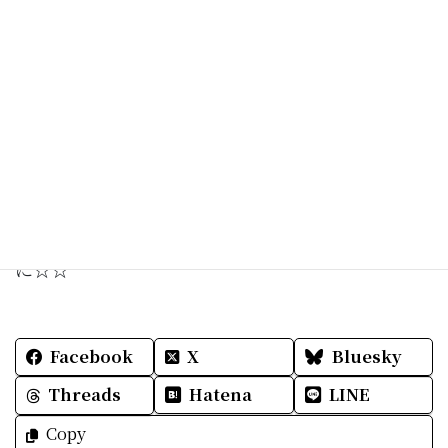
思い出は美しすぎると言われても私達夫婦を育てて
くれた人…
これからは
これからは思い出話を楽しくしていくんだよ。
きっと名護へ帰ればいつもの自分に戻れるね。
今日は大好き壁画を見てくださいね。
明日もみなさまに楽しく素敵な毎日となりますよう
に☆☆
Facebook
X
Bluesky
Threads
Hatena
LINE
Copy