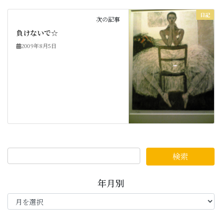
日記
次の記事
負けないで☆
2009年8月5日
年月別
年
月
別