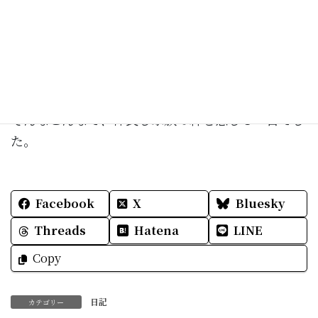
け…？』とお姉ちゃま、
そういえば、なかなか朝起きてこない私の弟に悩ん
でいた母でしたが、廊下を歩く私の足音で何故か跳
び起きる弟も、私が怖かったのでしょうか（笑）
そんなこんなで、仲良し家族の絆を感じる一日でし
た。
Facebook
X
Bluesky
Threads
Hatena
LINE
Copy
日記
カテゴリー