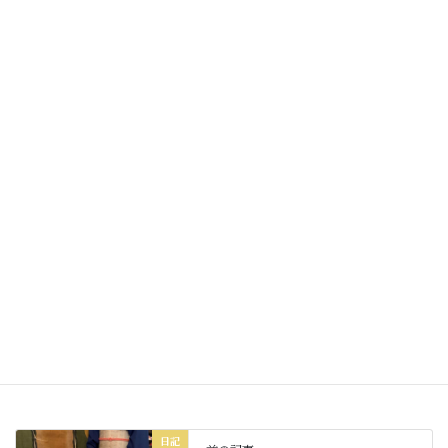
過去にしがみつかずいつも前を向いて！
今週も元気に過ごしていきましょう。
素敵な一日をお過ごしくださいね☆
Facebook
X
Bluesky
Threads
Hatena
LINE
Copy
日記
カテゴリー
日記