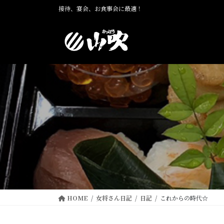
コ
ナ
接待、宴会、お食事会に最適！
ン
ビ
テ
ゲ
ン
ー
ツ
シ
に
ョ
移
ン
動
に
移
動
HOME
女将さん日記
日記
これからの時代☆