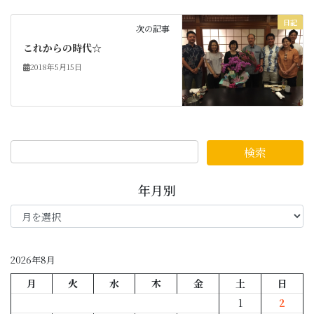
日記
次の記事
これからの時代☆
2018年5月15日
年月別
年
月
別
2026年8月
月
火
水
木
金
土
日
1
2