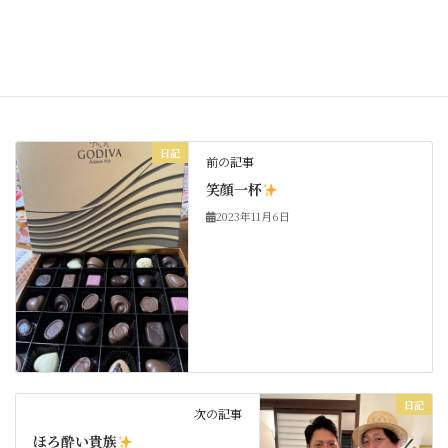
Copy
日記
カテゴリー
日記
前の記事
笑顔一杯
2023年11月6日
日記
次の記事
ほろ酔い貴族