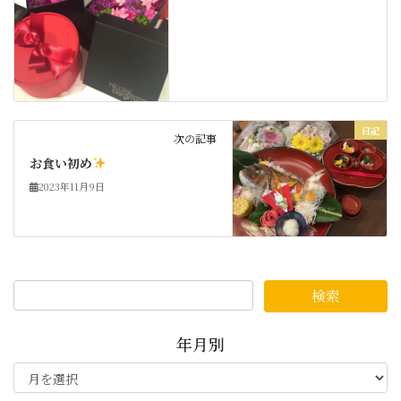
日記
次の記事
お食い初め
2023年11月9日
年月別
年
月