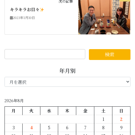
次の記事
キラキラお目々
2023年1月10日
年月別
年
月
別
2026年8月
月
火
水
木
金
土
日
1
2
3
4
5
6
7
8
9