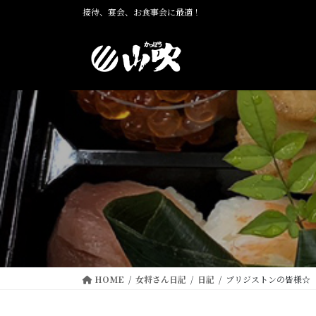
コ
ナ
接待、宴会、お食事会に最適！
ン
ビ
テ
ゲ
ン
ー
ツ
シ
に
ョ
移
ン
動
に
移
動
HOME
女将さん日記
日記
ブリジストンの皆様☆