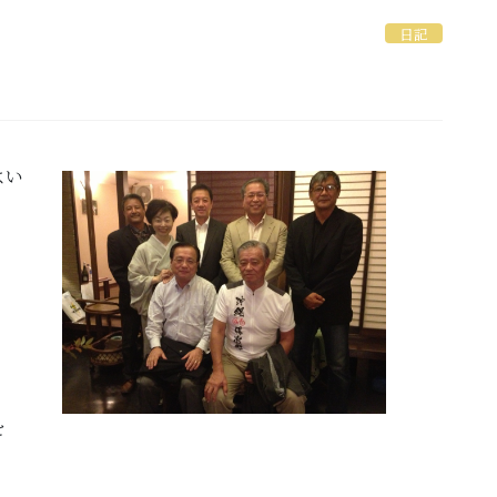
日記
よい
を
。