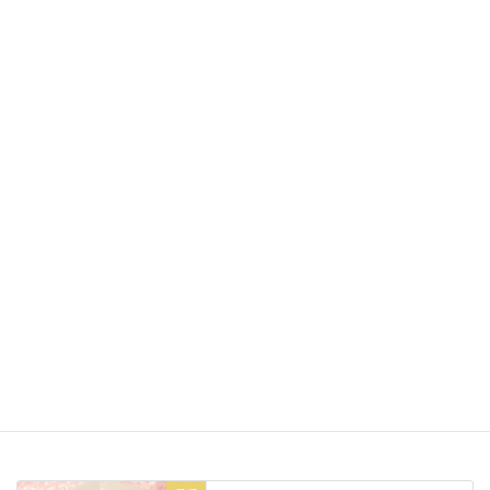
皆様が幸せがエンドレスである事を
心からお祈りしています。
明日は日曜日☆
素敵な一日をお過ごし下さい☆=
Facebook
X
Bluesky
Threads
Hatena
LINE
Copy
日記
カテゴリー