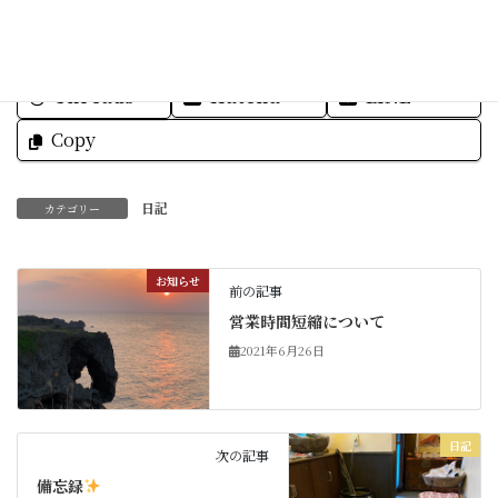
Facebook
X
Bluesky
Threads
Hatena
LINE
Copy
日記
カテゴリー
お知らせ
前の記事
営業時間短縮について
2021年6月26日
日記
次の記事
備忘録