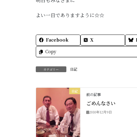
明日もみなさまに
よい一日でありますように☆☆
Facebook
X
Copy
日記
カテゴリー
日記
前の記事
ごめんなさい
2010年12月9日