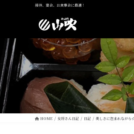
コ
ナ
接待、宴会、お食事会に最適！
ン
ビ
テ
ゲ
ン
ー
ツ
シ
に
ョ
移
ン
動
に
移
動
HOME
女将さん日記
日記
美しさに包まれながら