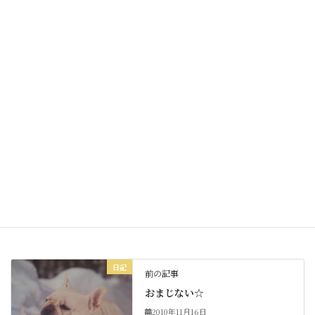
ティンカーベルもそう言って
帰っていきました私の頭の中へ♪
明日もよい一日を☆☆
Facebook
X
Bluesky
Threads
Hatena
LINE
Copy
日記
カテゴリー
日記
前の記事
おまじない☆
2010年11月16日