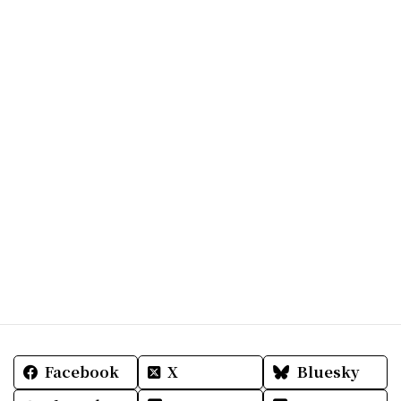
夜になると海の向こうのホテルの光がきらめき、
夏は花火が毎日曜日に上がり…
今度は夜遊びに行かせてもらいたい…。
写真はお庭から撮ったので海があまりみえずちょっ
と残念だけど。
本当に素敵瀬底Ｍ宅でした。
今週も何か胸ときめく楽しい事を探しにでかけまし
ょう。
明日も皆さまと共によい一日でありますように☆☆
Facebook
X
Bluesky