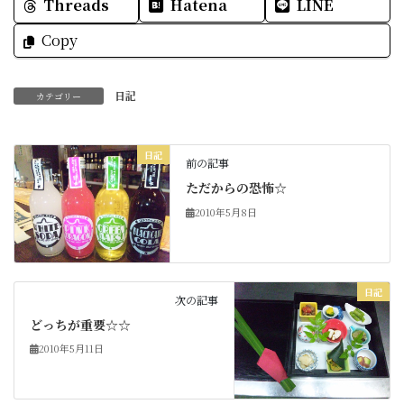
Threads
Hatena
LINE
Copy
日記
カテゴリー
日記
前の記事
ただからの恐怖☆
2010年5月8日
日記
次の記事
どっちが重要☆☆
2010年5月11日