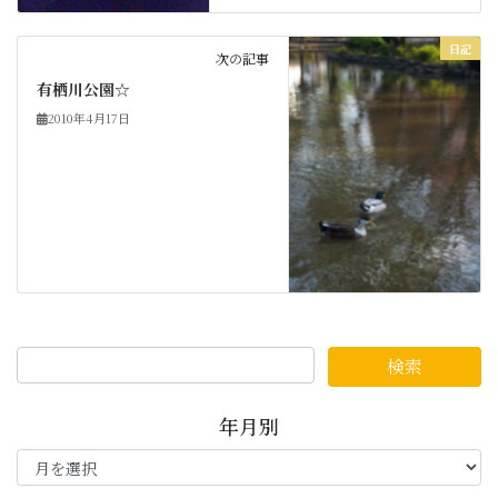
日記
次の記事
有栖川公園☆
2010年4月17日
年月別
年
月