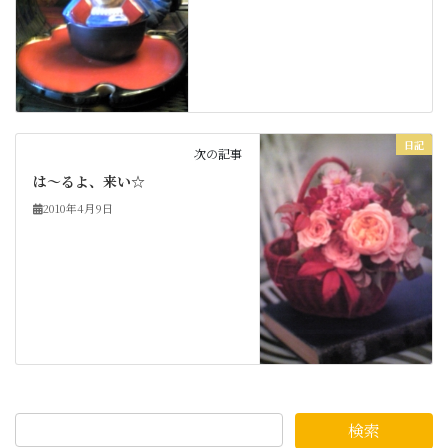
日記
次の記事
は～るよ、来い☆
2010年4月9日