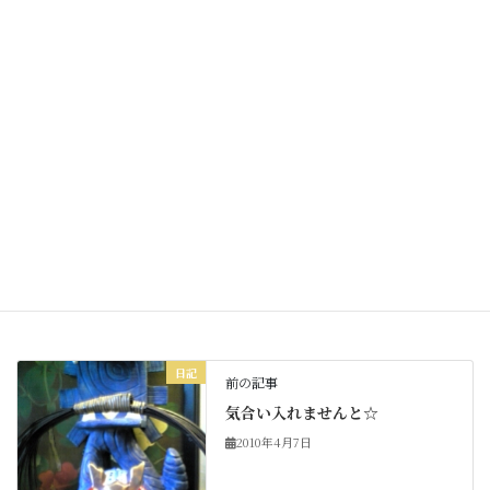
明日も皆様に素敵な一日となりますようにに☆☆
Facebook
X
Bluesky
Threads
Hatena
LINE
Copy
日記
カテゴリー
日記
前の記事
気合い入れませんと☆
2010年4月7日