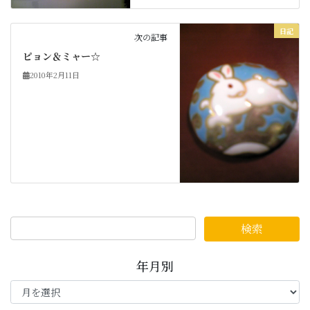
日記
次の記事
ピョン＆ミャー☆
2010年2月11日
年月別
年
月