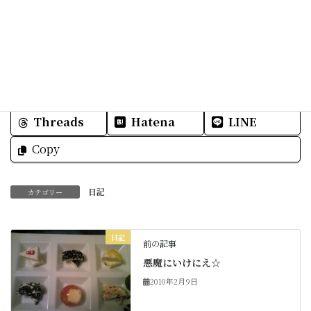
皆様☆元気でよい一日を☆☆
Facebook
X
Bluesky
Threads
Hatena
LINE
Copy
日記
カテゴリー
日記
前の記事
悪魔にいけにえ☆
2010年2月9日