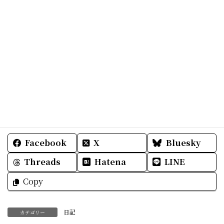
みなさ～ん
皆既日食で～すゥ。
ムニャムニャ……
ありがとうございました。
Facebook
X
Bluesky
Threads
Hatena
LINE
Copy
日記
カテゴリー