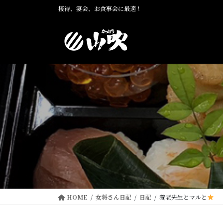
コ
ナ
接待、宴会、お食事会に最適！
ン
ビ
テ
ゲ
ン
ー
ツ
シ
に
ョ
移
ン
動
に
移
動
HOME
女将さん日記
日記
養老先生とマルと