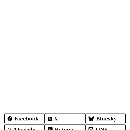
これを読んで下さったお客様に
楽しい報告が出来るように。
月桃で包んだ鮎をすみ焼きすると
更に香りが良かったそうです。
ありがとうございます。
明日も皆様にとって
素敵な一日をお過ごしくださいね☆
Facebook
X
Bluesky
Threads
Hatena
LINE