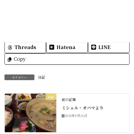
素敵な一日をお過ごしくださいね☆
Facebook
X
Bluesky
Threads
Hatena
LINE
Copy
日記
カテゴリー
日記
前の記事
ミシェル・オバマより
2020年5月26日