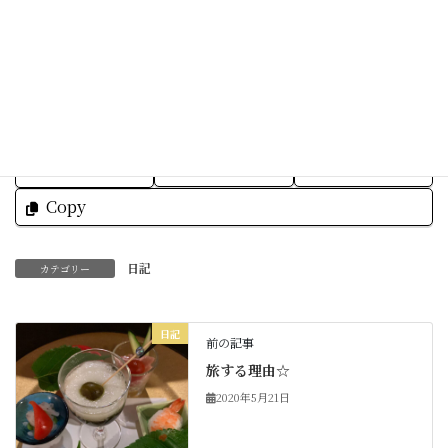
素敵な一日をお過ごしくださいね☆
Facebook
X
Bluesky
Threads
Hatena
LINE
Copy
日記
カテゴリー
日記
前の記事
旅する理由☆
2020年5月21日