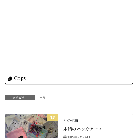
名護に住む私達がまた新しい歴史をつくっていきま
すね。
29年間お疲れさまでした。
Facebook
X
Bluesky
Threads
Hatena
LINE
Copy
日記
カテゴリー
日記
前の記事
木綿のハンカチーフ
2009年2月24日