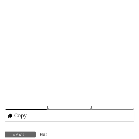
コースの先付けにサービスをしました。
冷製トマトです。
今週も元気に過ごしていきましょう。
素敵な一日を☆
Facebook
X
Bluesky
Threads
Hatena
LINE
Copy
日記
カテゴリー