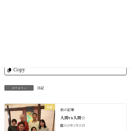
明日も皆さまにとって
素敵な一日を☆
Facebook
X
Bluesky
Threads
Hatena
LINE
Copy
日記
カテゴリー
日記
前の記事
人間vs人間☆
2020年2月25日