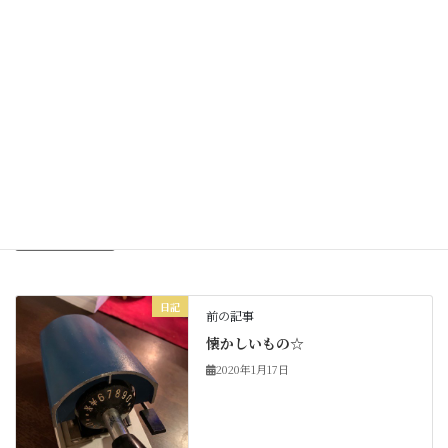
良い週末をお過ごし下さいね。
Facebook
X
Bluesky
Threads
Hatena
LINE
Copy
日記
カテゴリー
日記
前の記事
懐かしいもの☆
2020年1月17日