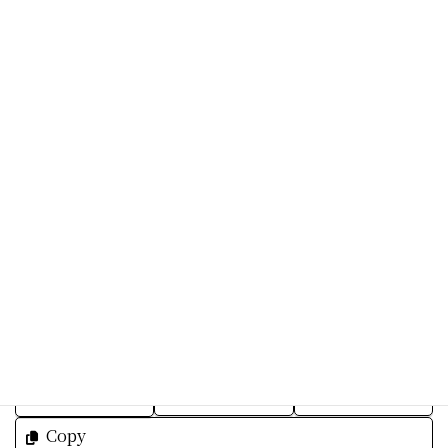
Amazon primeなら視聴出来ますよ。
本日までお正月返上で営業しました。
シンガポールからのお客様
そしてスウェーデンからのお客様
旅を楽しんで欲しいと心から願って♪
明日も素敵な週末をお過ごしくださいね☆
Facebook
X
Bluesky
Threads
Hatena
LINE
Copy