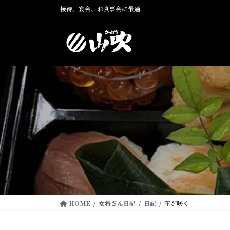
コ
ナ
接待、宴会、お食事会に最適！
ン
ビ
テ
ゲ
ン
ー
ツ
シ
に
ョ
移
ン
動
に
移
動
HOME
女将さん日記
日記
花が咲く