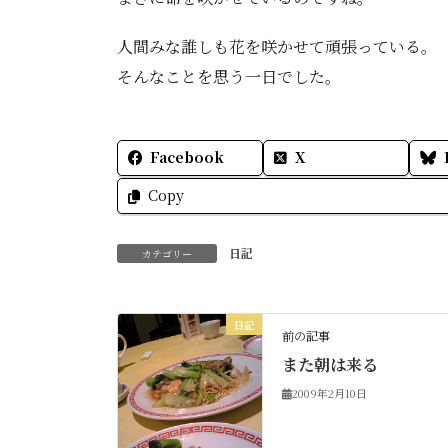
人間みな誰しも花を咲かせて頑張っている。
そんなことを思う一日でした。
Facebook
X
Copy
日記
カテゴリー
日記
前の記事
また朝は来る
2009年2月10日