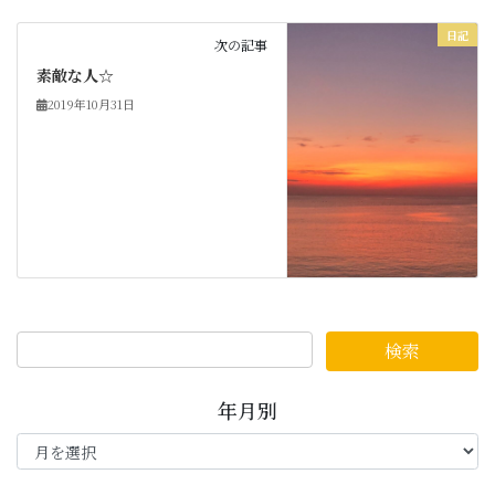
日記
次の記事
素敵な人☆
2019年10月31日
年月別
年
月
別