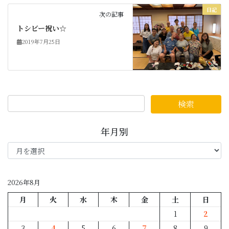
日記
次の記事
トシビー祝い☆
2019年7月25日
年月別
年
月
別
2026年8月
月
火
水
木
金
土
日
1
2
3
4
5
6
7
8
9