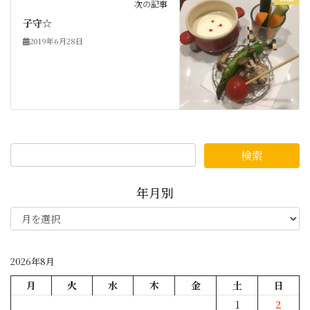
次の記事
子守☆
2019年6月28日
年月別
年
月
別
2026年8月
月
火
水
木
金
土
日
1
2