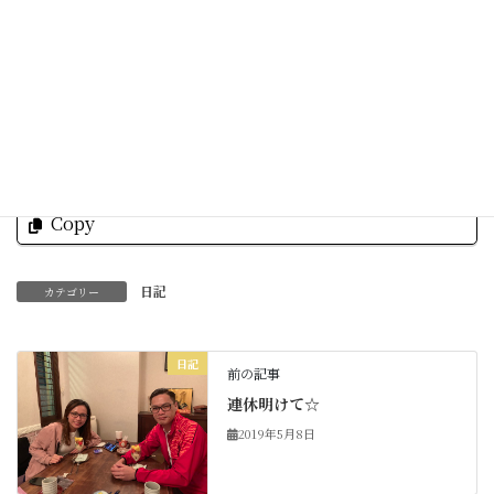
素敵な一日をお過ごしくださいね☆
Facebook
X
Bluesky
Threads
Hatena
LINE
Copy
日記
カテゴリー
日記
前の記事
連休明けて☆
2019年5月8日