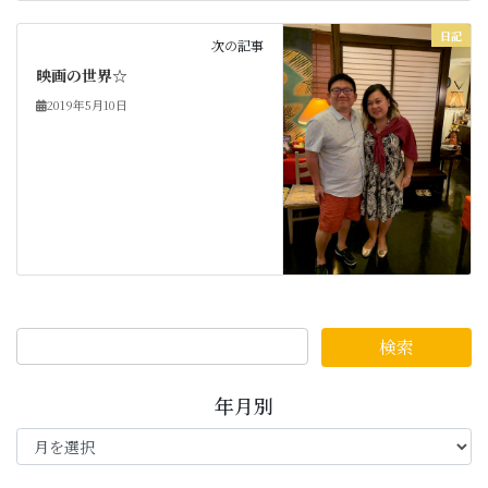
日記
次の記事
映画の世界☆
2019年5月10日
年月別
年
月