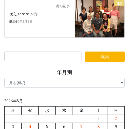
日記
次の記事
美しいママン☆
2019年5月4日
年月別
年
月
別
2026年8月
月
火
水
木
金
土
日
1
2
3
4
5
6
7
8
9