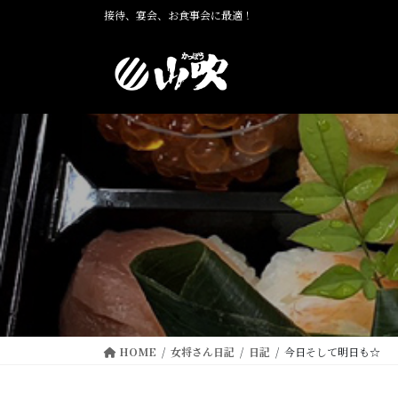
コ
ナ
接待、宴会、お食事会に最適！
ン
ビ
テ
ゲ
ン
ー
ツ
シ
に
ョ
移
ン
動
に
移
動
HOME
女将さん日記
日記
今日そして明日も☆