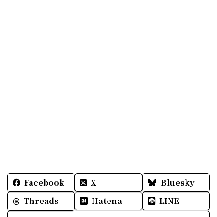
さん。
ニアミスで会えなかったからここでお礼を☆
さりげない土産は私の好きなセレクトばかり。
ありがとうございます。
明日も皆様にとって
素敵な一日をお過ごし下さいね☆
Facebook
X
Bluesky
Threads
Hatena
LINE