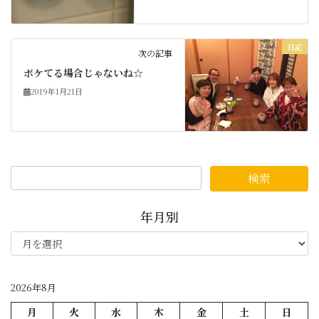
日記
次の記事
ボケてる場合じゃないね☆
2019年1月21日
年月別
年
月
別
2026年8月
月
火
水
木
金
土
日