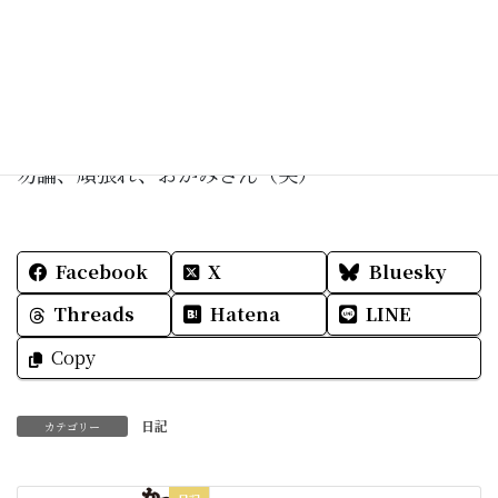
明るい心を抱いて
頑張れ日本♪
がんばれ地球♪♪
勿論、頑張れ、おかみさん（笑）
Facebook
X
Bluesky
Threads
Hatena
LINE
Copy
日記
カテゴリー