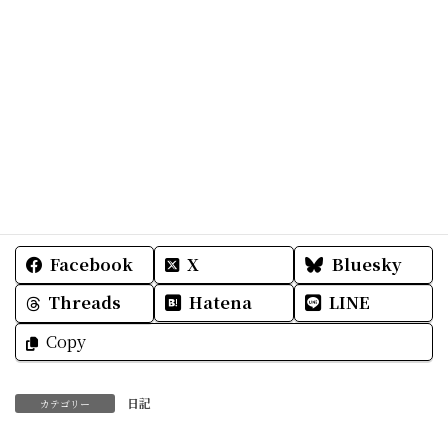
ジョージは世界中を飛び回る多忙な男
今度またアップします♪
明日も皆様にとって
素敵な一日をお過ごしくださいね☆
Facebook
X
Bluesky
Threads
Hatena
LINE
Copy
日記
カテゴリー